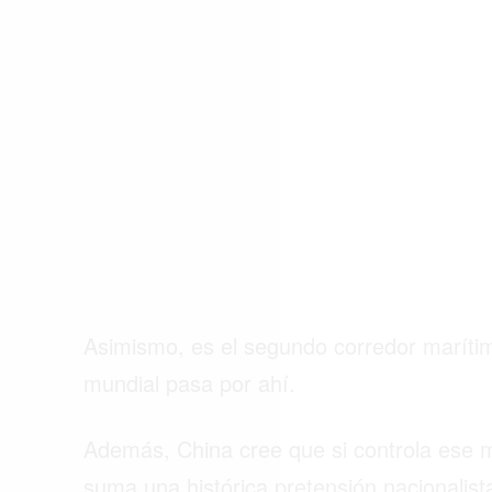
ACTUALIDAD
EMPLEOS
INMIGRACIÓN
VIRALES
ENTRETENIMIENTO
SALUD
FORMULA 1
Asimismo, es el segundo corredor marítim
mundial pasa por ahí.
Además, China cree que si controla ese ma
suma una histórica pretensión nacionalista