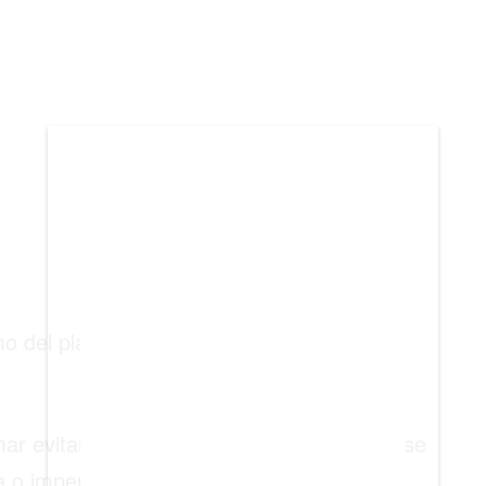
BIENES RAICES
ESTILO DE VIDA
DEPORTES
CIENCIA
TECNOLOGÍA
NEGOCIOS
o del planeta: un tercio de la mercancía
r evitará que alguien la invada, a lo que se
 o imperial sobre la zona.