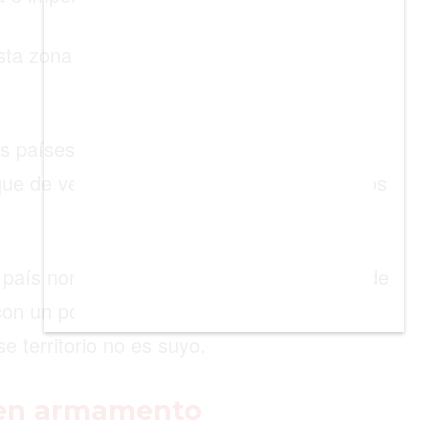
sta zona fue suya cuando fue imperio,
ás países, manda a sus pesqueros y hace
que de vez en cuando haya enfrentamientos
país norteamericano patrulla esa zona y de
con un portaaviones y un grupo de
e territorio no es suyo.
 en armamento