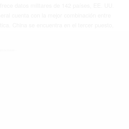
ofrece datos militares de 142 países, EE. UU.
neral cuenta con la mejor combinación entre
stica. China se encuentra en el tercer puesto,
©2026 QPASA MEDIA, Inc. All rights reserved.
atrocinado -