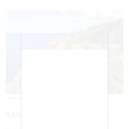
BIENES RAICES
ESTILO DE VIDA
DEPORTES
CIENCIA
TECNOLOGÍA
NEGOCIOS
Cuaseway Coastal Route es un viaje único.
EDICIÓN +
2.CUASEWAY COASTAL ROUTE
BARCELONA