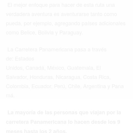
El mejor enfoque para hacer de esta ruta una
Buscar
verdadera aventura es aventurarse tanto como
pueda, por ejemplo, agregando países adicionales
como Belice, Bolivia y Paraguay.
ACTUALIDAD
La Carretera Panamericana pasa a través
EMPLEOS
de: Estados
INMIGRACIÓN
Unidos, Canadá, México, Guatemala, El
VIRALES
Salvador, Honduras, Nicaragua, Costa Rica,
Colombia, Ecuador, Perú, Chile, Argentina y Pana
ENTRETENIMIENTO
má.
MÚSICA
SALUD
La mayoría de las personas que viajan por la
carretera Panamericana lo hacen desde los 9
FORMULA 1
meses hasta los 2 años.