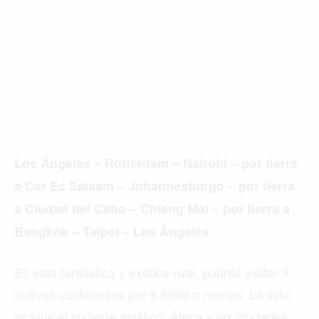
Los Ángeles –
Rotterdam
– Nairobi – por tierra
a Dar Es Salaam – Johannesburgo – por tierra
a
Ciudad del Cabo
– Chiang Mai – por tierra a
Bangkok – Taipei – Los Ángeles
Es esta fantástica y exótica ruta, podrás visitar 3
nuevos continentes por $ 6000 o menos. La lista
incluye el sudeste asiático, África y las ciudades