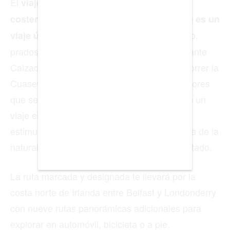
El
viaje por carretera a lo largo de la ruta
BOGOTÁ
costera de la Calzada en Irlanda del Norte es un
BUENOS AIRES
Conocerás pueblos con encanto,
viaje único.
CARTAGENA
prados de color verde esmeralda y la fascinante
Calzada del Gigante. Esto significa que, recorrer la
CDMX
Cuaseway Coastal Route, es una de las mejores
CHICAGO
que se pueden hacer en un viaje a Irlanda, e un
DUBAI
viaje en el que puedes sumergirte en el
estimulante aire libre, experimentar la belleza de la
LAS VEGAS
naturaleza y la serenidad de estar desconectado.
LISBOA
La ruta marcada y designada te llevará por la
LOS ÁNGELES
costa norte de Irlanda entre Belfast y Londonderry
MADRID
con nueve rutas panorámicas adicionales para
MEDELLÍN
explorar en automóvil, bicicleta o a pie.