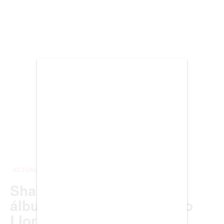
BIENES RAICES
ESTILO DE VIDA
DEPORTES
CIENCIA
TECNOLOGÍA
NEGOCIOS
EDICIÓN +
BARCELONA
BOGOTÁ