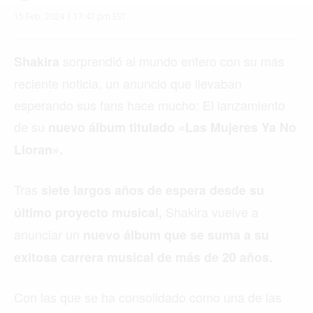
MIAMI
MONTREAL
NUEVA YORK
ORLANDO
PARÍS
ROMA
TORONTO
VANCOUVER
©2026 QPASA MEDIA, Inc. All rights reserved.