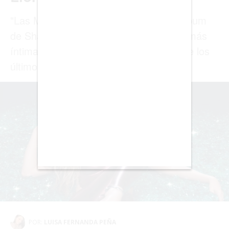
BUENOS AIRES
CARTAGENA
CDMX
CHICAGO
DUBAI
LAS VEGAS
LISBOA
LOS ÁNGELES
MADRID
MEDELLÍN