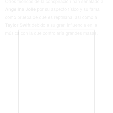
Otros teóricos de la conspiración han señalado a
por su aspecto físico y su fama
Angelina Jolie
BIENES RAICES
como prueba de que es reptiliana, así como a
ESTILO DE VIDA
debido a su gran influencia en la
Taylor Swift
música con la que controlaría grandes masas.
DEPORTES
CIENCIA
- Patrocinado -
TECNOLOGÍA
NEGOCIOS
EDICIÓN +
BARCELONA
BOGOTÁ