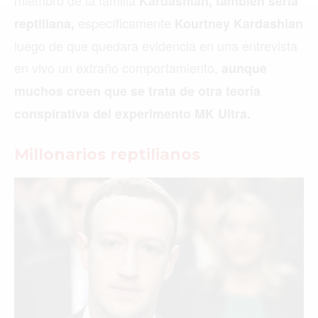
miembro de la familia
Kardashian, también sería
MIAMI
específicamente
reptiliana,
Kourtney Kardashian
MONTREAL
luego de que quedara evidencia en una entrevista
NUEVA YORK
en vivo un extraño comportamiento,
aunque
muchos creen que se trata de otra teoría
ORLANDO
conspirativa del experimento MK Ultra.
PARÍS
ROMA
Millonarios reptilianos
TORONTO
VANCOUVER
©2026 QPASA MEDIA, Inc. All rights reserved.