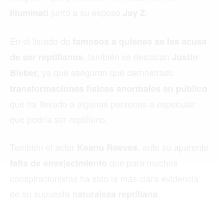
junto a su esposo
Illuminati
Jay Z.
Buscar
En el listado de
famosos a quienes se les acusa
, también se destacan
de ser reptilianos
Justin
ACTUALIDAD
ya que aseguran que demostrado
Bieber,
transformaciones físicas anormales en público
EMPLEOS
que ha llevado a algunas personas a especular
INMIGRACIÓN
que podría ser reptiliano.
VIRALES
También el actor
, ante su aparente
Keanu Reeves
ENTRETENIMIENTO
que para muchos
falta de envejecimiento
SALUD
conspiracionistas ha sido la más clara evidencia
de su supuesta
.
naturaleza reptiliana
FORMULA 1