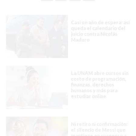
Buscar
Casi un año de espera: así
queda el calendario del
juicio contra Nicolás
Maduro
ACTUALIDAD
EMPLEOS
INMIGRACIÓN
La UNAM abre cursos sin
costo de programación,
VIRALES
finanzas, derechos
humanos y más para
ENTRETENIMIENTO
estudiar online
SALUD
FORMULA 1
Ni retiro ni confirmación:
el silencio de Messi que
mantiene en suspenso a