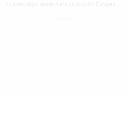
quienes viajan desde fuera de la Unión Europea.
Buscar
- Patrocinado -
ACTUALIDAD
EMPLEOS
INMIGRACIÓN
VIRALES
ENTRETENIMIENTO
SALUD
FORMULA 1