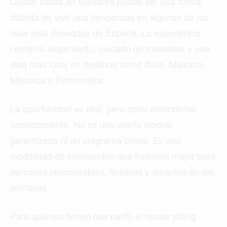
Cuidar casas en Baleares puede ser una forma
MIAMI
distinta de vivir una temporada en algunas de las
MONTREAL
islas más deseadas de España. La experiencia
NUEVA YORK
combina alojamiento, cuidado de mascotas y una
vida más local en destinos como Ibiza, Mallorca,
ORLANDO
Menorca o Formentera.
PARÍS
ROMA
La oportunidad es real, pero debe entenderse
correctamente. No es una oferta laboral
TORONTO
garantizada ni un programa oficial. Es una
VANCOUVER
modalidad de intercambio que funciona mejor para
personas responsables, flexibles y amantes de los
animales.
©2026 QPASA MEDIA, Inc. All rights reserved.
Para quienes tienen ese perfil, el house sitting