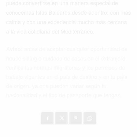
puede convertirse en una manera especial de
conocer las Islas Baleares desde adentro, con más
calma y con una experiencia mucho más cercana
a la vida cotidiana del Mediterráneo.
antes de aceptar cualquier oportunidad de
Aviso:
house sitting o cuidado de casas en el extranjero,
verifica las normas migratorias y los permisos de
trabajo vigentes en el país de destino y en tu país
de origen, ya que pueden variar según tu
nacionalidad y el tipo de pasaporte que tengas.