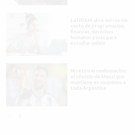
MEDELLÍN
MIAMI
La UNAM abre cursos sin
MONTREAL
costo de programación,
finanzas, derechos
NUEVA YORK
humanos y más para
estudiar online
ORLANDO
PARÍS
Ni retiro ni confirmación:
ROMA
el silencio de Messi que
mantiene en suspenso a
TORONTO
toda Argentina
VANCOUVER
©2026 QPASA MEDIA, Inc. All rights reserved.