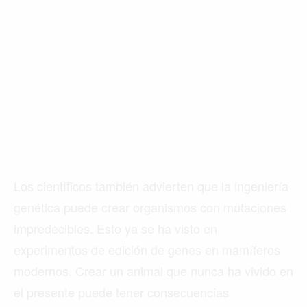
Buscar
ACTUALIDAD
EMPLEOS
INMIGRACIÓN
Los científicos también advierten que la ingeniería
genética puede crear organismos con mutaciones
VIRALES
impredecibles. Esto ya se ha visto en
ENTRETENIMIENTO
experimentos de edición de genes en mamíferos
modernos. Crear un animal que nunca ha vivido en
SALUD
el presente puede tener consecuencias
FORMULA 1