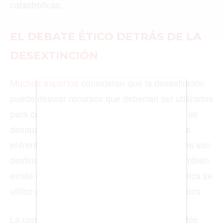
catastróficas.
EL DEBATE ÉTICO DETRÁS DE LA
BIENES RAICES
DESEXTINCIÓN
ESTILO DE VIDA
Muchos expertos
consideran que la desextinción
DEPORTES
puede desviar recursos que deberían ser utilizados
CIENCIA
para conservar especies actuales en peligro de
TECNOLOGÍA
desaparecer. Mientras que miles de animales
enfrentan la extinción hoy, millones de dólares son
NEGOCIOS
destinados a revivir criaturas del pasado. También
existe el riesgo de que la manipulación genética se
utilice con fines comerciales más que científicos.
EDICIÓN +
BARCELONA
La comunidad bioética ha pedido crear comités