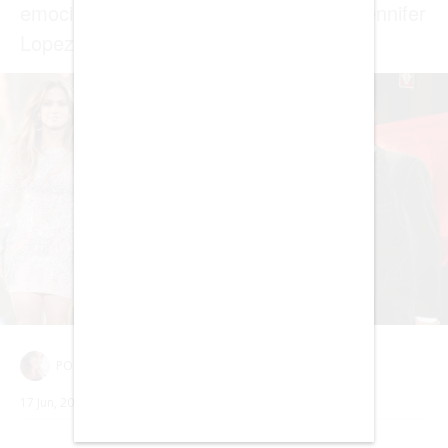
EDICIÓN +
BARCELONA
BOGOTÁ
BUENOS AIRES
CARTAGENA
CDMX
CHICAGO
DUBAI
LAS VEGAS
LISBOA
LOS ÁNGELES