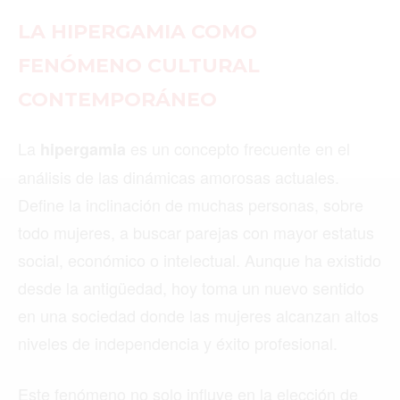
MADRID
MEDELLÍN
MIAMI
MONTREAL
NUEVA YORK
ORLANDO
PARÍS
ROMA
TORONTO
VANCOUVER